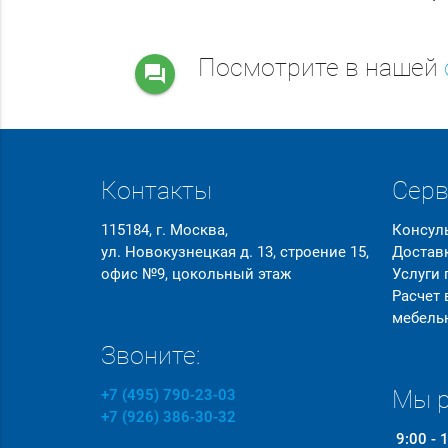
Посмотрите в нашей
question_answer
Контакты
Сер
115184, г. Москва,
Консул
ул. Новокузнецкая д. 13, строение 15,
Достав
офис №9, цокольный этаж
Услуги
Расчет
мебель
Звоните:
Мы р
+7 (495) 790-23-03
+7 (926) 386-30-32
9:00 - 