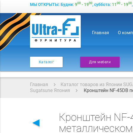
00
00
00
00
МЫ ОТКРЫТЫ: Будни:
9
- 19
, суббота:
11
- 19
Главная
О ком
Каталог
Для мебели
Главная
Каталог товаров из Японии SUG
Sugatsune Япония
Кронштейн NF-45DB по
Кронштейн NF-4
◄
металлическом