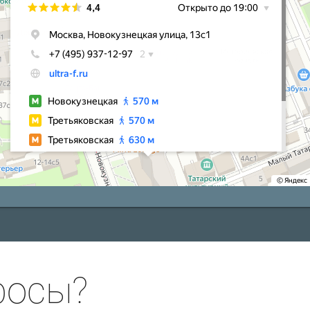
росы?