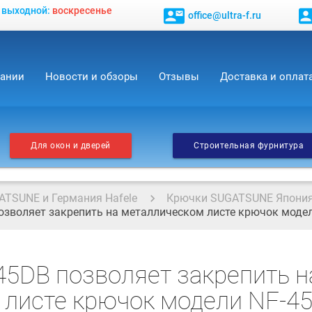
, выходной:
воскресенье
contact_mail
contact_
office@ultra-f.ru
пании
Новости и обзоры
Отзывы
Доставка и оплат
Для окон и дверей
Строительная фурнитура
ATSUNE и Германия Hafele
Крючки SUGATSUNE Япони
зволяет закрепить на металлическом листе крючок моде
5DB позволяет закрепить н
 листе крючок модели NF-4