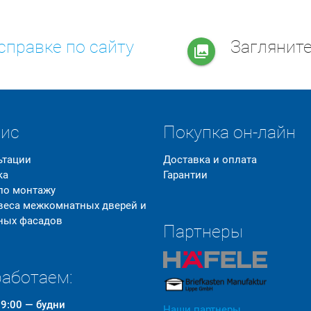
справке по сайту
Заглянит
collections
вис
Покупка он-лайн
ьтации
Доставка и оплата
ка
Гарантии
 по монтажу
 веса межкомнатных дверей и
ных фасадов
Партнеры
аботаем:
19:00 — будни
Наши партнеры