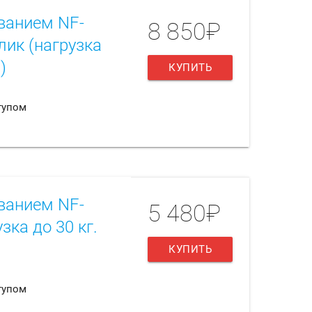
ванием NF-
8 850₽
лик (нагрузка
)
КУПИТЬ
тупом
ванием NF-
5 480₽
зка до 30 кг.
КУПИТЬ
тупом