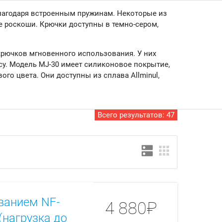
благодаря встроенным пружинам.
Некоторые из
е роскоши.
Крючки доступны в темно-сером,
 крючков мгновенного использования.
У них
су.
Модель MJ-30 имеет силиконовое покрытие,
вого цвета.
Они доступны из сплава Allminul,
Всего результатов:
47
dns
apps
ванием NF-
4 880₽
(нагрузка до