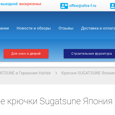
, выходной:
воскресенье
contact_mail
contact_
office@ultra-f.ru
пании
Новости и обзоры
Отзывы
Доставка и оплат
Для окон и дверей
Строительная фурнитура
ATSUNE и Германия Hafele
Крючки SUGATSUNE Япони
е крючки Sugatsune Япония