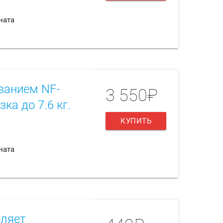
ната
ванием NF-
3 550₽
ка до 7.6 кг.
КУПИТЬ
ната
оляет