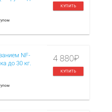
КУПИТЬ
тупом
ванием NF-
4 880₽
ка до 30 кг.
КУПИТЬ
тупом