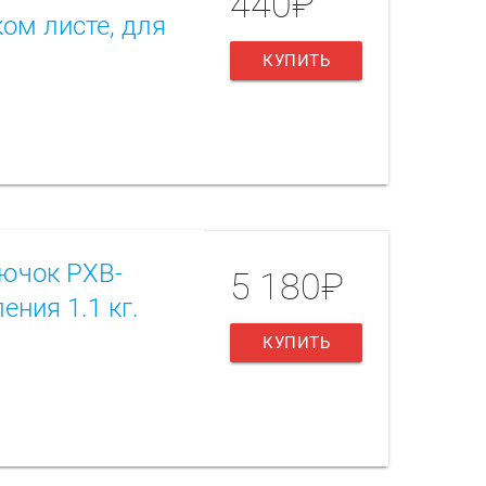
440₽
ом листе, для
КУПИТЬ
ючок PXB-
5 180₽
ния 1.1 кг.
КУПИТЬ