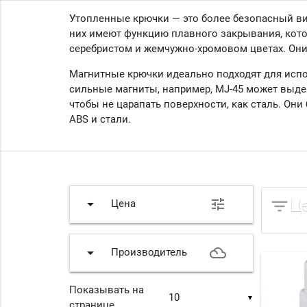
Утопленные крючки — это более безопасный ви
них имеют функцию плавного закрывания, кот
серебристом и жемчужно-хромовом цветах.
Они
Магнитные крючки идеально подходят для испо
сильные магниты, например, MJ-45 может выдер
чтобы не царапать поверхности, как сталь.
Они 
ABS и стали.
filter_list
arrow_drop_down
tune
Ц
Цена
arrow_drop_down
filter_drama
Производитель
Показывать на
▼
странице