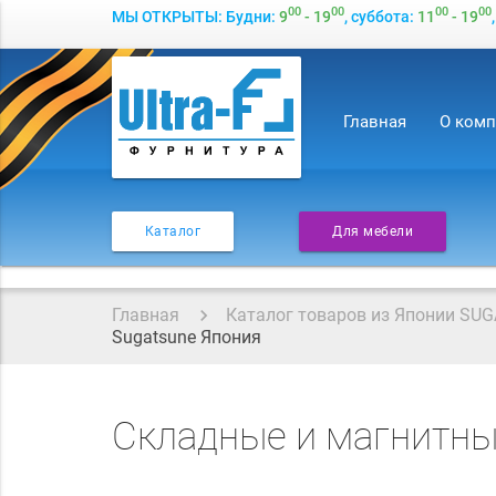
00
00
00
00
МЫ ОТКРЫТЫ: Будни:
9
- 19
, суббота:
11
- 19
Главная
О ком
Каталог
Для мебели
Главная
Каталог товаров из Японии SUG
Sugatsune Япония
Складные и магнитны