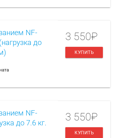
ванием NF-
3 550₽
(нагрузка до
м)
КУПИТЬ
ната
ванием NF-
3 550₽
зка до 7.6 кг.
КУПИТЬ