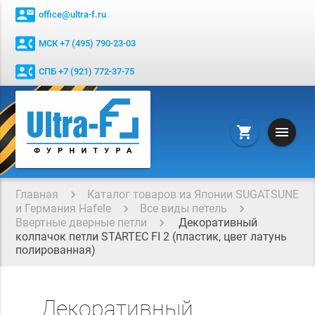
contact_mail
office@ultra-f.ru
contact_phone
МСК +7 (495) 790-23-03
contact_phone
СПБ +7 (921) 772-37-75
menu
shopping_cart
Главная
Каталог товаров из Японии SUGATSUNE
и Германия Hafele
Все виды петель
Ввертные дверные петли
Декоративный
колпачок петли STARTEC FI 2 (пластик, цвет латунь
полированная)
Декоративный