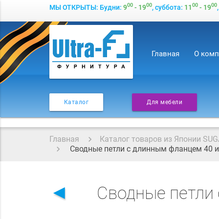
00
00
00
00
МЫ ОТКРЫТЫ: Будни:
9
- 19
, суббота:
11
- 19
Главная
О ком
Каталог
Для мебели
Главная
Каталог товаров из Японии SUG
Сводные петли с длинным фланцем 40 и
◄
Сводные петли 