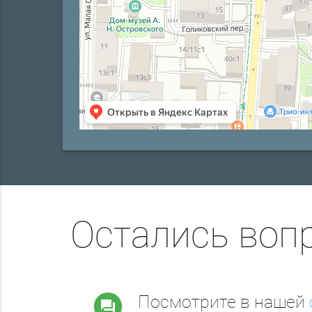
Остались воп
Посмотрите в нашей
question_answer