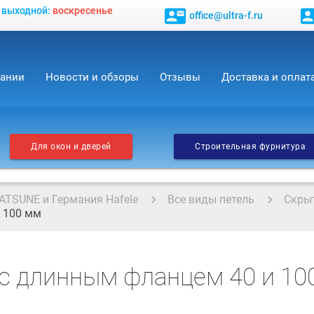
, выходной:
воскресенье
contact_mail
contact_
office@ultra-f.ru
пании
Новости и обзоры
Отзывы
Доставка и оплат
Для окон и дверей
Строительная фурнитура
ATSUNE и Германия Hafele
Все виды петель
Скрыт
 100 мм
с длинным фланцем 40 и 10