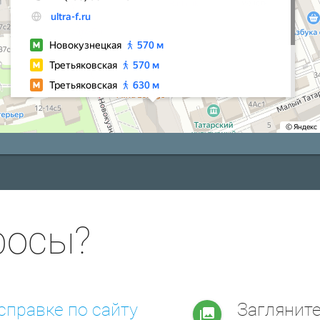
росы?
справке по сайту
Заглянит
collections