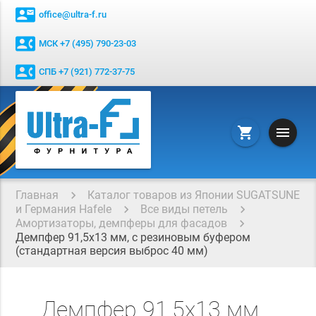
contact_mail
office@ultra-f.ru
contact_phone
МСК +7 (495) 790-23-03
contact_phone
СПБ +7 (921) 772-37-75
menu
shopping_cart
Главная
Каталог товаров из Японии SUGATSUNE
и Германия Hafele
Все виды петель
Амортизаторы, демпферы для фасадов
Демпфер 91,5х13 мм, с резиновым буфером
(стандартная версия выброс 40 мм)
Демпфер 91,5х13 мм,