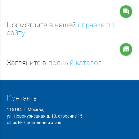
question_answer
Посмотрите в нашей
справке по
сайту
collections
Загляните в
полный каталог
Контакты
115184, г. Москва,
ул. Новокузнецкая д. 13, строение 15,
офис №9, цокольный этаж