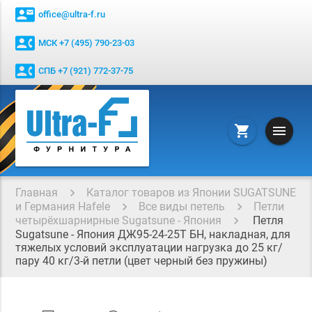
contact_mail
office@ultra-f.ru
contact_phone
МСК +7 (495) 790-23-03
contact_phone
СПБ +7 (921) 772-37-75
menu
shopping_cart
Главная
Каталог товаров из Японии SUGATSUNE
и Германия Hafele
Все виды петель
Петли
четырёхшарнирные Sugatsune - Япония
Петля
Sugatsunе - Япония ДЖ95-24-25Т БН, накладная, для
тяжелых условий эксплуатации нагрузка до 25 кг/
пару 40 кг/3-й петли (цвет черный без пружины)