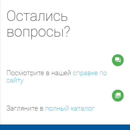
Остались
вопросы?
question_answer
Посмотрите в нашей
справке по
сайту
collections
Загляните в
полный каталог