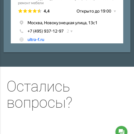
Остались
вопросы?
question_answer