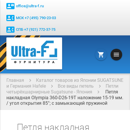
contact_mail
office@ultra-f.ru
contact_phone
МСК +7 (495) 790-23-03
contact_phone
СПБ +7 (921) 772-37-75
menu
shopping_cart
Главная
Каталог товаров из Японии SUGATSUNE
и Германия Hafele
Все виды петель
Петли
четырёхшарнирные Sugatsune - Япония
Петля
накладная Olympia 360-D26-19T наложение 15-19 мм.
/ угол открытия 85°; с замыкающей пружиной
Петля накладная