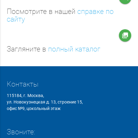
Посмотрите в нашей
справке по
сайту
collections
Загляните в
полный каталог
Контакты
115184, г. Москва,
ул. Новокузнецкая д. 13, строение 15,
офис №9, цокольный этаж
Звоните: