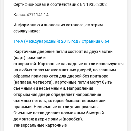
Сертифицирован в соответствии с EN 1935: 2002
Класс: 4771141 14
Информацию и аналоги из каталога, смотрим
ссылку ниже:
ТЧ-А
(международный)
2015 год
/ Страница
6.64
Карточные дверные петли состоят из двух частей
(карт): рамной и
створчатой. Карточные накладные петли используются
на любых типах межкомнатных дверей, но главным
образом применяются для дверей без притвора
(наплава, четверти). Карточные петли могут быть
cъемными и неcъемными. Направления
открывания двери определяет направление
cъемных петель, которые бывают левыми или
правыми. Неcъемные петли универсальны.
Cъемные петли делают возможным быстрый
демонтаж двери с рамы (коробки).
Универсальные карточные