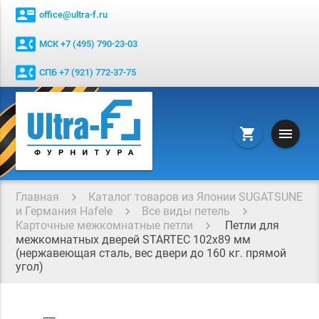
contact_mail
office@ultra-f.ru
contact_phone
МСК +7 (495) 790-23-03
contact_phone
СПБ +7 (921) 772-37-75
menu
shopping_cart
Главная
Каталог товаров из Японии SUGATSUNE
и Германия Hafele
Все виды петель
Карточные межкомнатные петли
Петли для
межкомнатных дверей STARTEC 102x89 мм
(нержавеющая сталь, вес двери до 160 кг. прямой
угол)