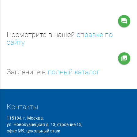
question_answer
Посмотрите в нашей
справке по
сайту
collections
Загляните в
полный каталог
Контакты
115184, г. Москва,
ул. Новокузнецкая д. 13, строение 15,
офис №9, цокольный этаж