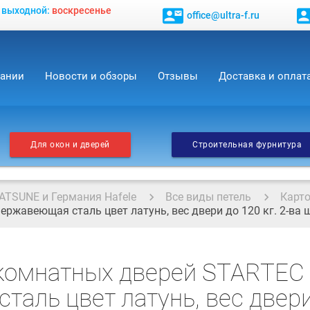
, выходной:
воскресенье
contact_mail
contact_
office@ultra-f.ru
пании
Новости и обзоры
Отзывы
Доставка и оплат
Для окон и дверей
Строительная фурнитура
ATSUNE и Германия Hafele
Все виды петель
Карт
ржавеющая сталь цвет латунь, вес двери до 120 кг. 2-ва
комнатных дверей STARTEC
аль цвет латунь, вес двери 