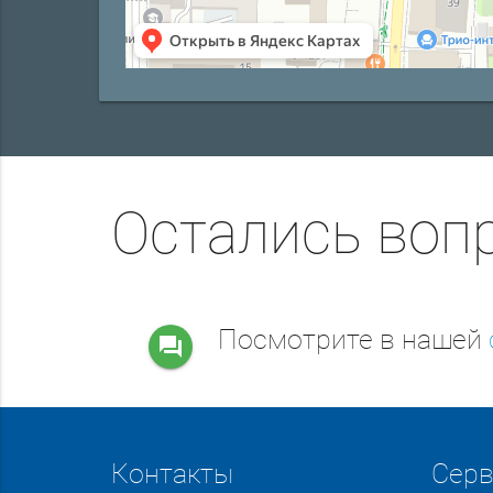
Остались воп
Посмотрите в нашей
question_answer
Контакты
Сер