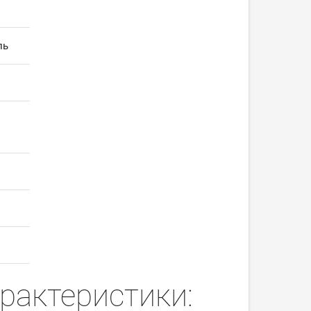
ль
арактеристики: