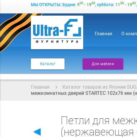
00
00
00
00
МЫ ОТКРЫТЫ: Будни:
9
- 19
, суббота:
11
- 19
Главная
О ком
Каталог
Для мебели
Главная
Каталог товаров из Японии SUG
межкомнатных дверей STARTEC 102x76 мм (не
Петли для меж
◄
(нержавеющая ст