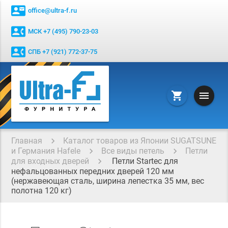
contact_mail
office@ultra-f.ru
contact_phone
МСК +7 (495) 790-23-03
contact_phone
СПБ +7 (921) 772-37-75
menu
shopping_cart
Главная
Каталог товаров из Японии SUGATSUNE
и Германия Hafele
Все виды петель
Петли
для входных дверей
Петли Startec для
нефальцованных передних дверей 120 мм
(нержавеющая сталь, ширина лепестка 35 мм, вес
полотна 120 кг)