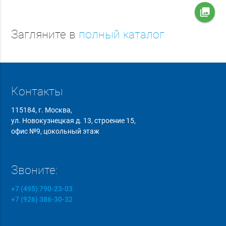
collections
Загляните в
полный каталог
Контакты
115184, г. Москва,
ул. Новокузнецкая д. 13, строение 15,
офис №9, цокольный этаж
Звоните:
+7 (495) 790-23-03
+7 (926) 386-30-32