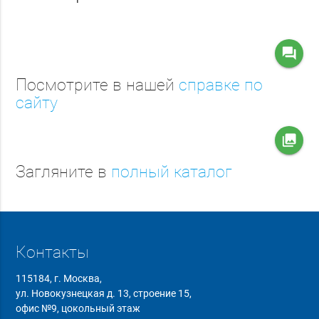
question_answer
Посмотрите в нашей
справке по
сайту
collections
Загляните в
полный каталог
Контакты
115184, г. Москва,
ул. Новокузнецкая д. 13, строение 15,
офис №9, цокольный этаж