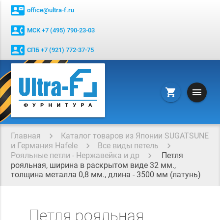
contact_mail
office@ultra-f.ru
contact_phone
МСК +7 (495) 790-23-03
contact_phone
СПБ +7 (921) 772-37-75
menu
shopping_cart
Главная
Каталог товаров из Японии SUGATSUNE
и Германия Hafele
Все виды петель
Рояльные петли - Нержавейка и др
Петля
рояльная, ширина в раскрытом виде 32 мм.,
толщина металла 0,8 мм., длина - 3500 мм (латунь)
Петля рояльная,