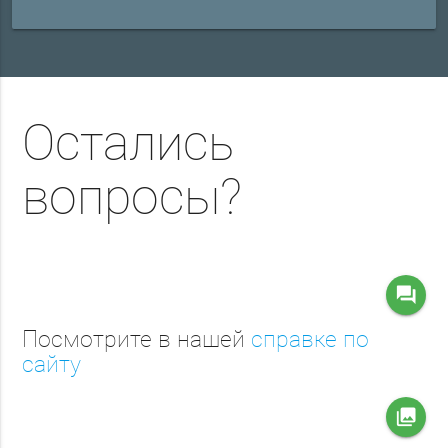
Остались
вопросы?
question_answer
Посмотрите в нашей
справке по
сайту
collections