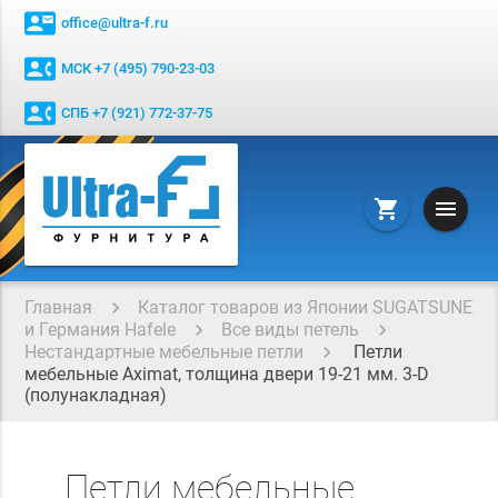
contact_mail
office@ultra-f.ru
contact_phone
МСК +7 (495) 790-23-03
contact_phone
СПБ +7 (921) 772-37-75
menu
shopping_cart
Главная
Каталог товаров из Японии SUGATSUNE
и Германия Hafele
Все виды петель
Нестандартные мебельные петли
Петли
мебельные Aximat, толщина двери 19-21 мм. 3-D
(полунакладная)
Петли мебельные