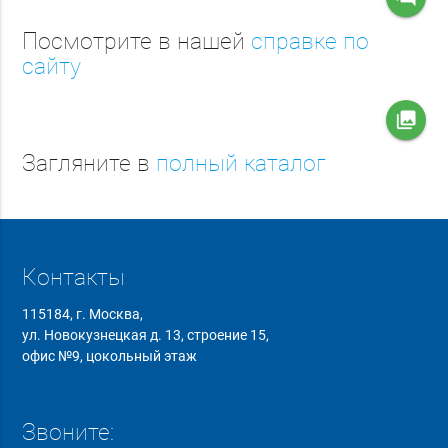
Посмотрите в нашей
справке по
сайту
collections
Загляните в
полный каталог
Контакты
115184, г. Москва,
ул. Новокузнецкая д. 13, строение 15,
офис №9, цокольный этаж
Звоните: