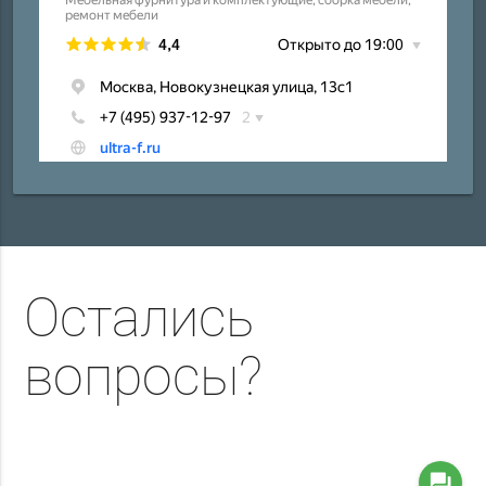
Остались
вопросы?
question_answer