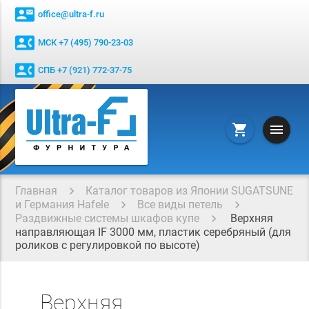
contact_mail
office@ultra-f.ru
contact_phone
МСК +7 (495) 790-23-03
contact_phone
СПБ +7 (921) 772-37-75
menu
shopping_cart
Главная
Каталог товаров из Японии SUGATSUNE
и Германия Hafele
Все виды петель
Раздвижные системы шкафов купе
Верхняя
направляющая IF 3000 мм, пластик серебряный (для
роликов с регулировкой по высоте)
Верхняя