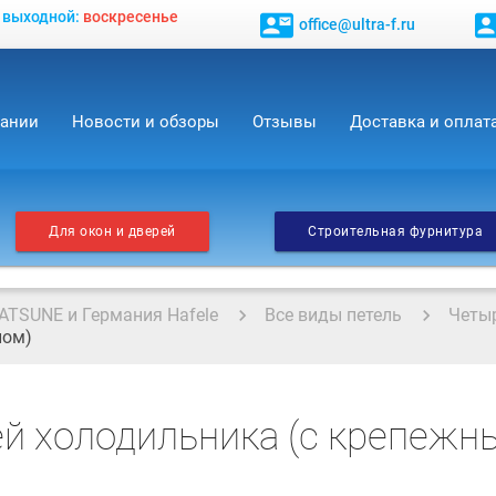
, выходной:
воскресенье
contact_mail
contact_
office@ultra-f.ru
пании
Новости и обзоры
Отзывы
Доставка и оплат
Для окон и дверей
Строительная фурнитура
ATSUNE и Германия Hafele
Все виды петель
Четы
лом)
ей холодильника (с крепежн