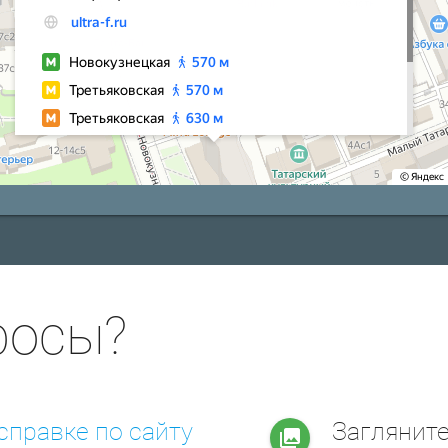
росы?
справке по сайту
Заглянит
collections