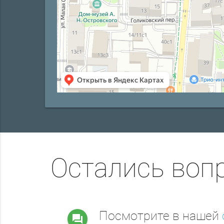
Остались воп
Посмотрите в нашей
question_answer