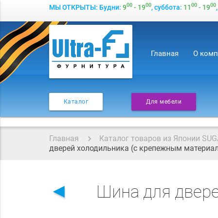
00
00
00
00
МЫ ОТКРЫТЫ: Будни:
9
- 19
, суббота:
11
- 19
Главная
О ком
Каталог
Для мебели
Главная
Каталог товаров из Японии SUG
дверей холодильника (с крепежным материа
◄
Шина для двер