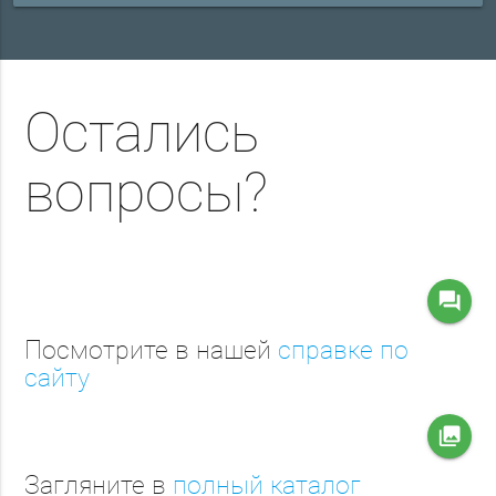
Остались
вопросы?
question_answer
Посмотрите в нашей
справке по
сайту
collections
Загляните в
полный каталог