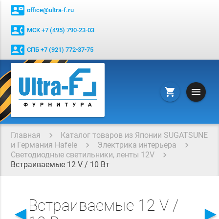
contact_mail
office@ultra-f.ru
contact_phone
МСК +7 (495) 790-23-03
contact_phone
СПБ +7 (921) 772-37-75
menu
shopping_cart
Главная
Каталог товаров из Японии SUGATSUNE
и Германия Hafele
Электрика интерьера
Светодиодные светильники, ленты 12V
Встраиваемые 12 V / 10 Вт
Встраиваемые 12 V /
◄