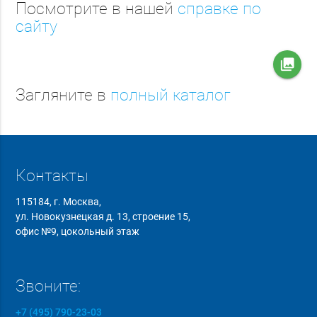
Посмотрите в нашей
справке по
сайту
collections
Загляните в
полный каталог
Контакты
115184, г. Москва,
ул. Новокузнецкая д. 13, строение 15,
офис №9, цокольный этаж
Звоните:
+7 (495) 790-23-03