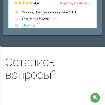
Остались
вопросы?
question_answer