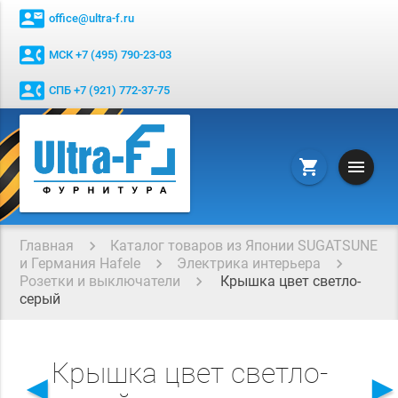
contact_mail
office@ultra-f.ru
contact_phone
МСК +7 (495) 790-23-03
contact_phone
СПБ +7 (921) 772-37-75
menu
shopping_cart
Главная
Каталог товаров из Японии SUGATSUNE
и Германия Hafele
Электрика интерьера
Розетки и выключатели
Крышка цвет светло-
серый
Крышка цвет светло-
◄