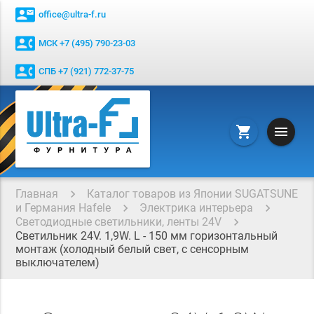
contact_mail
office@ultra-f.ru
contact_phone
МСК +7 (495) 790-23-03
contact_phone
СПБ +7 (921) 772-37-75
menu
shopping_cart
Главная
Каталог товаров из Японии SUGATSUNE
и Германия Hafele
Электрика интерьера
Светодиодные светильники, ленты 24V
Светильник 24V. 1,9W. L - 150 мм горизонтальный
монтаж (холодный белый свет, с сенсорным
выключателем)