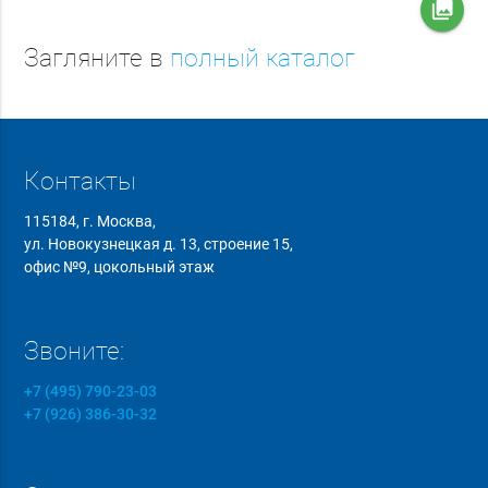
collections
Загляните в
полный каталог
Контакты
115184, г. Москва,
ул. Новокузнецкая д. 13, строение 15,
офис №9, цокольный этаж
Звоните:
+7 (495) 790-23-03
+7 (926) 386-30-32