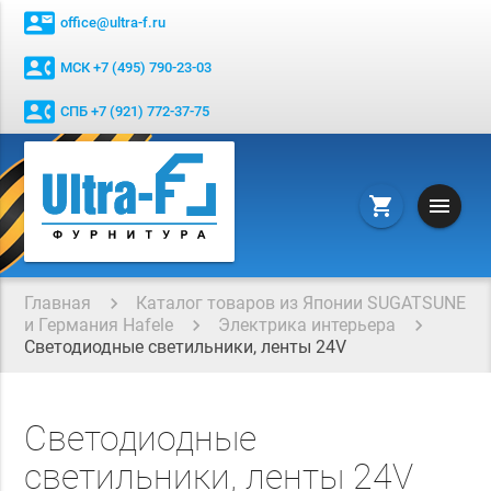
contact_mail
office@ultra-f.ru
contact_phone
МСК +7 (495) 790-23-03
contact_phone
СПБ +7 (921) 772-37-75
menu
shopping_cart
Главная
Каталог товаров из Японии SUGATSUNE
и Германия Hafele
Электрика интерьера
Светодиодные светильники, ленты 24V
Светодиодные
светильники, ленты 24V