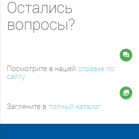
Остались
вопросы?
question_answer
Посмотрите в нашей
справке по
сайту
collections
Загляните в
полный каталог