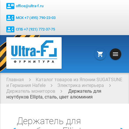
contact_mail
office@ultra-f.ru
contact_phone
МСК +7 (495) 790-23-03
contact_phone
СПБ +7 (921) 772-37-75
menu
shopping_cart
Главная
Каталог товаров из Японии SUGATSUNE
и Германия Hafele
Электрика интерьера
Держатель мониторов
Держатель для
ноутбуков Ellipta, сталь, цвет алюминия
Держатель для