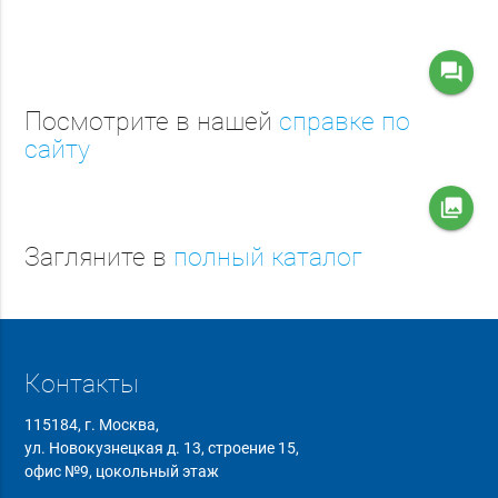
question_answer
Посмотрите в нашей
справке по
сайту
collections
Загляните в
полный каталог
Контакты
115184, г. Москва,
ул. Новокузнецкая д. 13, строение 15,
офис №9, цокольный этаж