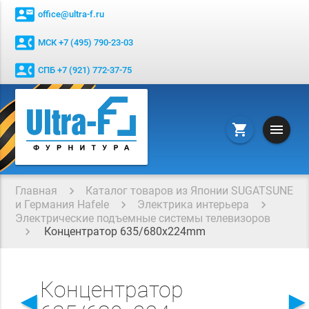
contact_mail
office@ultra-f.ru
contact_phone
МСК +7 (495) 790-23-03
contact_phone
СПБ +7 (921) 772-37-75
menu
shopping_cart
Главная
Каталог товаров из Японии SUGATSUNE
и Германия Hafele
Электрика интерьера
Электрические подъемные системы телевизоров
Концентратор 635/680x224mm
Концентратор
◄