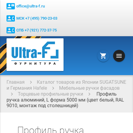
contact_mail
office@ultra-f.ru
contact_phone
МСК +7 (495) 790-23-03
contact_phone
СПБ +7 (921) 772-37-75
menu
shopping_cart
Главная
Каталог товаров из Японии SUGATSUNE
и Германия Hafele
Мебельные ручки фасадов
Торцевые профильные ручки
Профиль
ручка алюминий, L форма 5000 мм (цвет белый, RAL
9010, монтаж под столешницей)
Профиль ручка