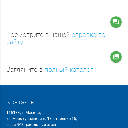
question_answer
Посмотрите в нашей
справке по
сайту
collections
Загляните в
полный каталог
Контакты
115184, г. Москва,
ул. Новокузнецкая д. 13, строение 15,
офис №9, цокольный этаж