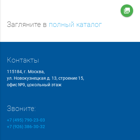
collections
Загляните в
полный каталог
Контакты
115184, г. Москва,
ул. Новокузнецкая д. 13, строение 15,
офис №9, цокольный этаж
Звоните:
+7 (495) 790-23-03
+7 (926) 386-30-32