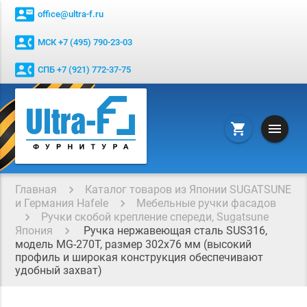
contact_mail
office@ultra-f.ru
contact_phone
МСК +7 (495) 790-23-03
contact_phone
СПБ +7 (921) 772-37-75
menu
shopping_cart
Главная
Каталог товаров из Японии SUGATSUNE
и Германия Hafele
Мебельные ручки фасадов
Ручки скобой крепление спереди, Sugatsune
Япония
Ручка нержавеющая сталь SUS316,
модель MG-270Т, размер 302х76 мм (высокий
профиль и широкая конструкция обеспечивают
удобный захват)