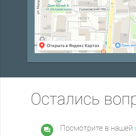
Остались воп
Посмотрите в нашей
question_answer