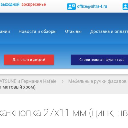
, выходной:
воскресенье
contact_mail
contact_
office@ultra-f.ru
пании
Новости и обзоры
Отзывы
Доставка и оплат
Для окон и дверей
Строительная фурнитура
ATSUNE и Германия Hafele
Мебельные ручки фасадов
ет матовый хром)
а-кнопка 27х11 мм (цинк, ц