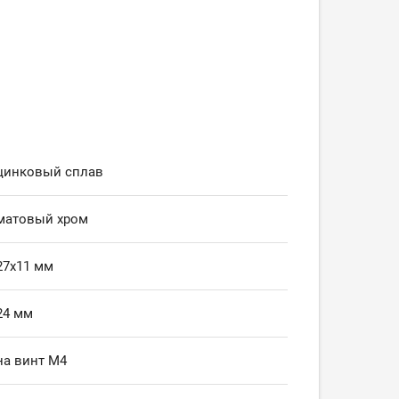
цинковый сплав
матовый хром
7х11 мм
24 мм
а винт М4