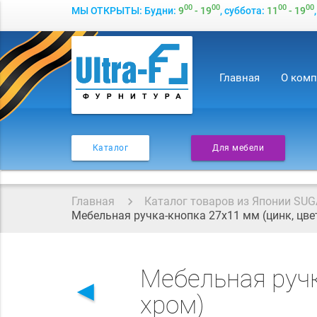
00
00
00
00
МЫ ОТКРЫТЫ: Будни:
9
- 19
, суббота:
11
- 19
Главная
О ком
Каталог
Для мебели
Главная
Каталог товаров из Японии SUG
Мебельная ручка-кнопка 27х11 мм (цинк, цв
Мебельная ручк
◄
хром)