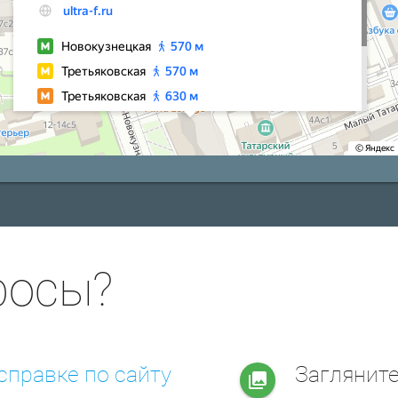
росы?
справке по сайту
Заглянит
collections