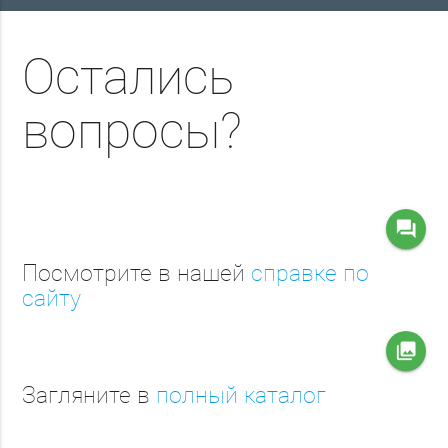
Остались
вопросы?
question_answer
Посмотрите в нашей
справке по
сайту
collections
Загляните в
полный каталог