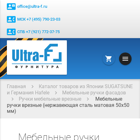
contact_mail
office@ultra-f.ru
contact_phone
МСК +7 (495) 790-23-03
contact_phone
СПБ +7 (921) 772-37-75
menu
shopping_cart
Главная
Каталог товаров из Японии SUGATSUNE
и Германия Hafele
Мебельные ручки фасадов
Ручки мебельные врезные
Мебельные
ручки врезные (нержавеющая сталь матовая 50х50
мм)
Мебельные ручки