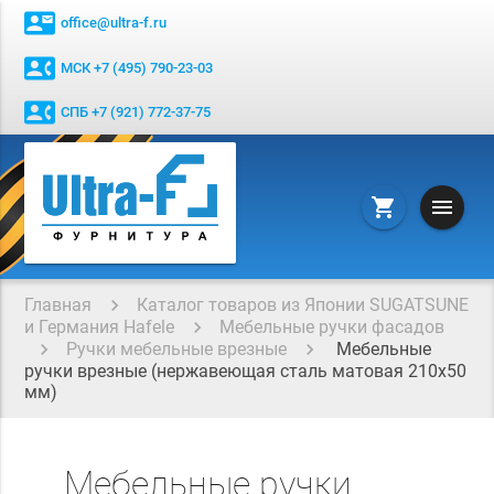
contact_mail
office@ultra-f.ru
contact_phone
МСК +7 (495) 790-23-03
contact_phone
СПБ +7 (921) 772-37-75
menu
shopping_cart
Главная
Каталог товаров из Японии SUGATSUNE
и Германия Hafele
Мебельные ручки фасадов
Ручки мебельные врезные
Мебельные
ручки врезные (нержавеющая сталь матовая 210x50
мм)
Мебельные ручки