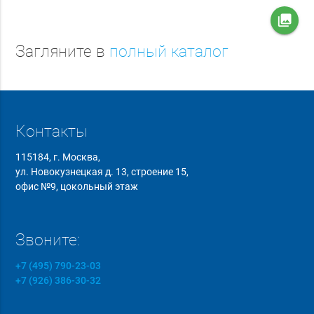
collections
Загляните в
полный каталог
Контакты
115184, г. Москва,
ул. Новокузнецкая д. 13, строение 15,
офис №9, цокольный этаж
Звоните:
+7 (495) 790-23-03
+7 (926) 386-30-32