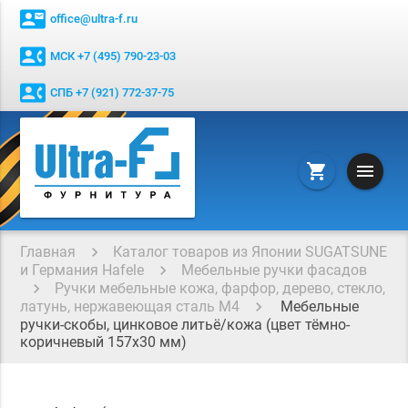
contact_mail
office@ultra-f.ru
contact_phone
МСК +7 (495) 790-23-03
contact_phone
СПБ +7 (921) 772-37-75
menu
shopping_cart
Главная
Каталог товаров из Японии SUGATSUNE
и Германия Hafele
Мебельные ручки фасадов
Ручки мебельные кожа, фарфор, дерево, стекло,
латунь, нержавеющая сталь М4
Мебельные
ручки-скобы, цинковое литьё/кожа (цвет тёмно-
коричневый 157x30 мм)