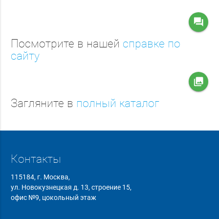
question_answer
Посмотрите в нашей
справке по
сайту
collections
Загляните в
полный каталог
Контакты
115184, г. Москва,
ул. Новокузнецкая д. 13, строение 15,
офис №9, цокольный этаж