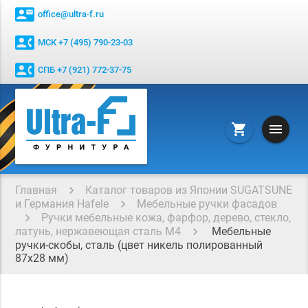
contact_mail
office@ultra-f.ru
contact_phone
МСК +7 (495) 790-23-03
contact_phone
СПБ +7 (921) 772-37-75
menu
shopping_cart
Главная
Каталог товаров из Японии SUGATSUNE
и Германия Hafele
Мебельные ручки фасадов
Ручки мебельные кожа, фарфор, дерево, стекло,
латунь, нержавеющая сталь М4
Мебельные
ручки-скобы, сталь (цвет никель полированный
87x28 мм)