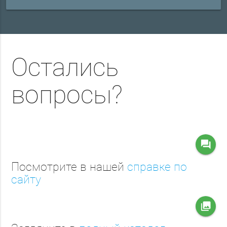
Остались
вопросы?
question_answer
Посмотрите в нашей
справке по
сайту
collections