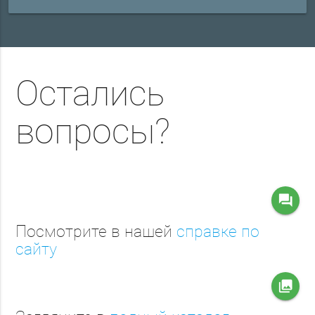
Остались
вопросы?
question_answer
Посмотрите в нашей
справке по
сайту
collections