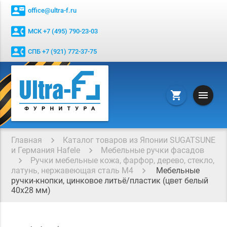
contact_mail
office@ultra-f.ru
contact_phone
МСК +7 (495) 790-23-03
contact_phone
СПБ +7 (921) 772-37-75
menu
shopping_cart
Главная
Каталог товаров из Японии SUGATSUNE
и Германия Hafele
Мебельные ручки фасадов
Ручки мебельные кожа, фарфор, дерево, стекло,
латунь, нержавеющая сталь М4
Мебельные
ручки-кнопки, цинковое литьё/пластик (цвет белый
40x28 мм)