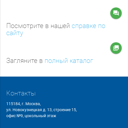
question_answer
Посмотрите в нашей
справке по
сайту
collections
Загляните в
полный каталог
Контакты
115184, г. Москва,
ул. Новокузнецкая д. 13, строение 15,
офис №9, цокольный этаж