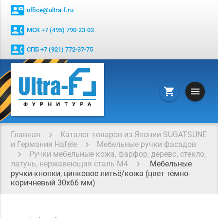
contact_mail
office@ultra-f.ru
contact_phone
МСК +7 (495) 790-23-03
contact_phone
СПБ +7 (921) 772-37-75
menu
shopping_cart
Главная
Каталог товаров из Японии SUGATSUNE
и Германия Hafele
Мебельные ручки фасадов
Ручки мебельные кожа, фарфор, дерево, стекло,
латунь, нержавеющая сталь М4
Мебельные
ручки-кнопки, цинковое литьё/кожа (цвет тёмно-
коричневый 30х66 мм)