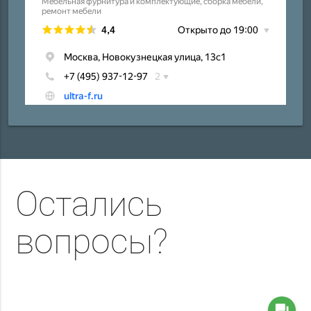
Остались
вопросы?
question_answer