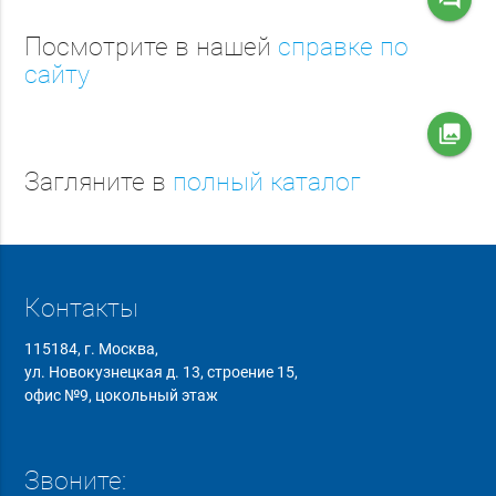
Посмотрите в нашей
справке по
сайту
collections
Загляните в
полный каталог
Контакты
115184, г. Москва,
ул. Новокузнецкая д. 13, строение 15,
офис №9, цокольный этаж
Звоните: