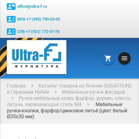
contact_mail
office@ultra-f.ru
contact_phone
МСК +7 (495) 790-23-03
contact_phone
СПБ +7 (921) 772-37-75
menu
shopping_cart
Главная
Каталог товаров из Японии SUGATSUNE
и Германия Hafele
Мебельные ручки фасадов
Ручки мебельные кожа, фарфор, дерево, стекло,
латунь, нержавеющая сталь М4
Мебельные
ручки-кнопки, фарфор/цинковое литьё (цвет белый
Ø35x30 мм)