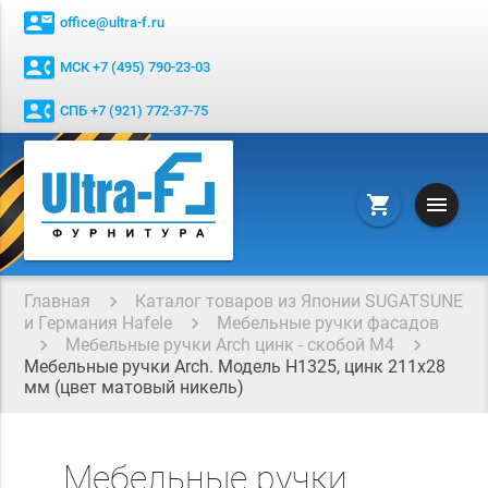
contact_mail
office@ultra-f.ru
contact_phone
МСК +7 (495) 790-23-03
contact_phone
СПБ +7 (921) 772-37-75
menu
shopping_cart
Главная
Каталог товаров из Японии SUGATSUNE
и Германия Hafele
Мебельные ручки фасадов
Мебельные ручки Arch цинк - скобой М4
Мебельные ручки Arch. Модель H1325, цинк 211x28
мм (цвет матовый никель)
Мебельные ручки