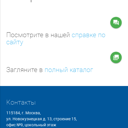
question_answer
Посмотрите в нашей
справке по
сайту
collections
Загляните в
полный каталог
Контакты
115184, г. Москва,
ул. Новокузнецкая д. 13, строение 15,
офис №9, цокольный этаж