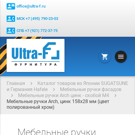
contact_mail
office@ultra-f.ru
contact_phone
МСК +7 (495) 790-23-03
contact_phone
СПБ +7 (921) 772-37-75
menu
shopping_cart
Главная
Каталог товаров из Японии SUGATSUNE
и Германия Hafele
Мебельные ручки фасадов
Мебельные ручки Arch цинк - скобой М4
Мебельные ручки Arch, цинк 158x28 мм (цвет
полированный хром)
Мебельные ручки