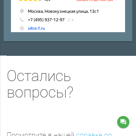
Остались
вопросы?
question_answer
Посмотрите в нашей
справке по