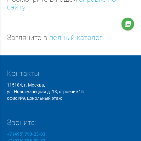
сайту
collections
Загляните в
полный каталог
Контакты
115184, г. Москва,
ул. Новокузнецкая д. 13, строение 15,
офис №9, цокольный этаж
Звоните:
+7 (495) 790-23-03
+7 (926) 386-30-32