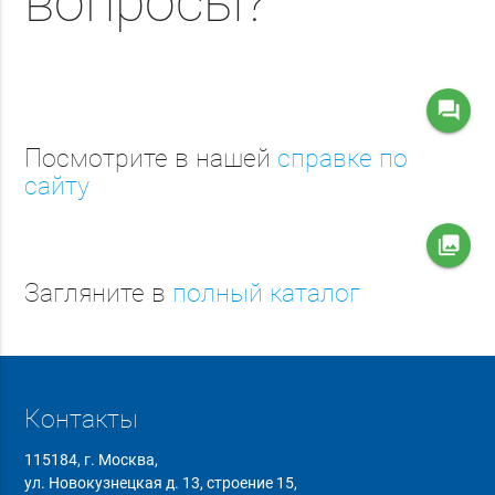
вопросы?
question_answer
Посмотрите в нашей
справке по
сайту
collections
Загляните в
полный каталог
Контакты
115184, г. Москва,
ул. Новокузнецкая д. 13, строение 15,