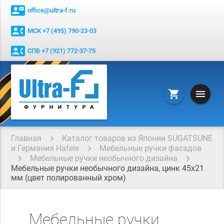
contact_mail
office@ultra-f.ru
contact_phone
МСК +7 (495) 790-23-03
contact_phone
СПБ +7 (921) 772-37-75
menu
shopping_cart
Главная
Каталог товаров из Японии SUGATSUNE
и Германия Hafele
Мебельные ручки фасадов
Мебельные ручки необычного дизайна
Мебельные ручки необычного дизайна, цинк 45x21
мм (цвет полированный хром)
Мебельные ручки