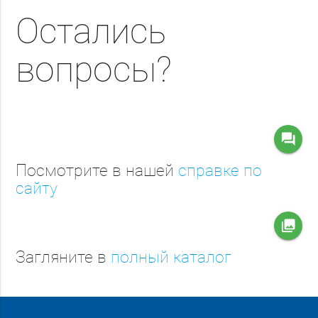
Остались
вопросы?
question_answer
Посмотрите в нашей
справке по
сайту
collections
Загляните в
полный каталог