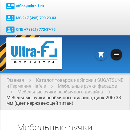
contact_mail
office@ultra-f.ru
contact_phone
МСК +7 (495) 790-23-03
contact_phone
СПБ +7 (921) 772-37-75
menu
shopping_cart
Главная
Каталог товаров из Японии SUGATSUNE
и Германия Hafele
Мебельные ручки фасадов
Мебельные ручки необычного дизайна
Мебельные ручки необычного дизайна, цинк 206x33
мм (цвет нержавеющей титан)
Мебельные ручки