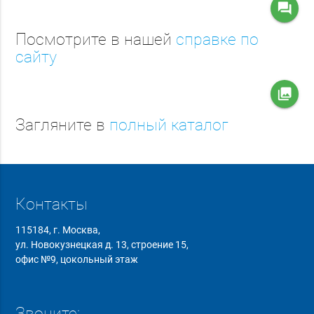
question_answer
Посмотрите в нашей
справке по
сайту
collections
Загляните в
полный каталог
Контакты
115184, г. Москва,
ул. Новокузнецкая д. 13, строение 15,
офис №9, цокольный этаж
Звоните: