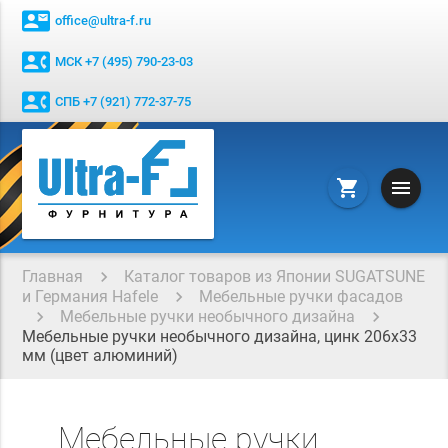
contact_mail
office@ultra-f.ru
contact_phone
МСК +7 (495) 790-23-03
contact_phone
СПБ +7 (921) 772-37-75
menu
shopping_cart
Главная
Каталог товаров из Японии SUGATSUNE
и Германия Hafele
Мебельные ручки фасадов
Мебельные ручки необычного дизайна
Мебельные ручки необычного дизайна, цинк 206x33
мм (цвет алюминий)
Мебельные ручки