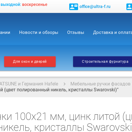
, выходной:
воскресенье
contact_mail
contact_
office@ultra-f.ru
пании
Новости и обзоры
Отзывы
Доставка и оплат
Для окон и дверей
Строительная фурнитура
ATSUNE и Германия Hafele
Мебельные ручки фасадов
й (цвет полированный никель, кристаллы Swarovski)"
ки 100x21 мм, цинк литой (ц
икель, кристаллы Swarovski