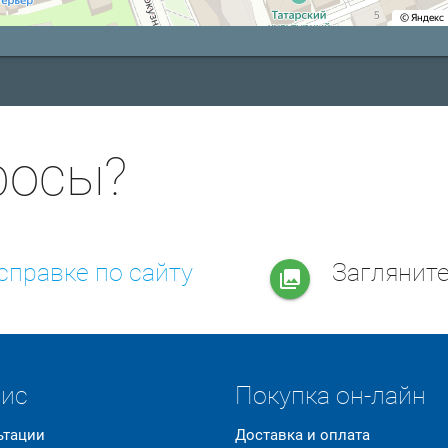
росы?
справке по сайту
Заглянит
collections
вис
Покупка он-лайн
ьтации
Доставка и оплата