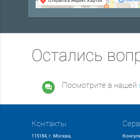
Остались воп
Посмотрите в нашей
question_answer
Контакты
Сер
115184, г. Москва,
Консул