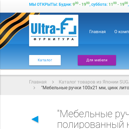
00
00
00
00
МЫ ОТКРЫТЫ: Будни:
9
- 19
, суббота:
11
- 19
Главная
О ком
Каталог
Для мебели
Главная
Каталог товаров из Японии SUG
"Мебельные ручки 100x21 мм, цинк лито
"Мебельные руч
◄
полированный н