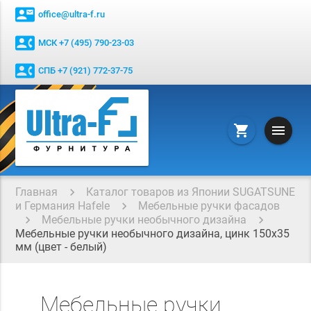
contact_mail
office@ultra-f.ru
contact_phone
МСК +7 (495) 790-23-03
contact_phone
СПБ +7 (921) 772-37-75
menu
shopping_cart
Главная
Каталог товаров из Японии SUGATSUNE
и Германия Hafele
Мебельные ручки фасадов
Мебельные ручки необычного дизайна
Мебельные ручки необычного дизайна, цинк 150х35
мм (цвет - белый)
Мебельные ручки