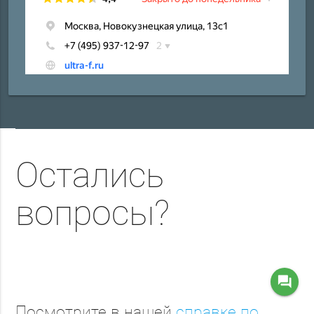
Остались
вопросы?
question_answer
Посмотрите в нашей
справке по