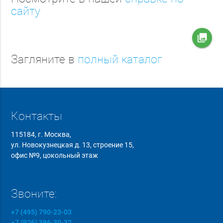
сайту
collections
Загляните в
полный каталог
Контакты
115184, г. Москва,
ул. Новокузнецкая д. 13, строение 15,
офис №9, цокольный этаж
Звоните:
+7 (495) 790-23-03
+7 (926) 386-30-32