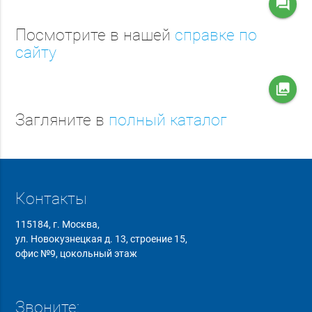
question_answer
Посмотрите в нашей
справке по
сайту
collections
Загляните в
полный каталог
Контакты
115184, г. Москва,
ул. Новокузнецкая д. 13, строение 15,
офис №9, цокольный этаж
Звоните: