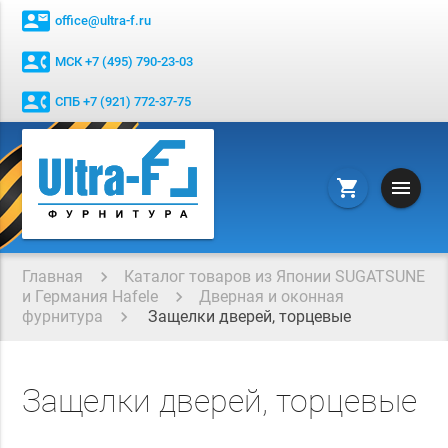
contact_mail
office@ultra-f.ru
contact_phone
МСК +7 (495) 790-23-03
contact_phone
СПБ +7 (921) 772-37-75
menu
shopping_cart
Главная
Каталог товаров из Японии SUGATSUNE
и Германия Hafele
Дверная и оконная
фурнитура
Защелки дверей, торцевые
Защелки дверей, торцевые