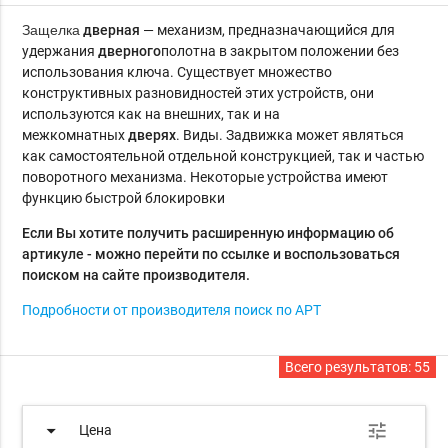
Защелка
дверная
— механизм, предназначающийся для
удержания
дверного
полотна в закрытом положении без
использования ключа. Существует множество
конструктивных разновидностей этих устройств, они
используются как на внешних, так и на
межкомнатных
дверях
. Виды. Задвижка может являться
как самостоятельной отдельной конструкцией, так и частью
поворотного механизма. Некоторые устройства имеют
функцию быстрой блокировки
Если Вы хотите получить расширенную информацию об
артикуле - можно перейти по ссылке и воспользоваться
поиском на сайте производителя.
Подробности от производителя поиск по АРТ
Всего результатов:
55
arrow_drop_down
tune
Цена