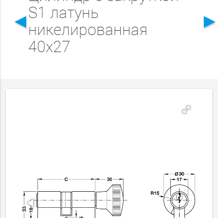
S1 латунь
◄
никелированная
40x27