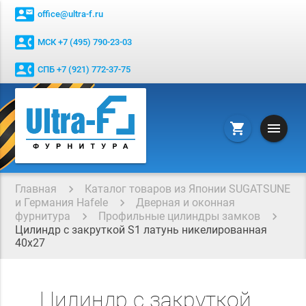
contact_mail
office@ultra-f.ru
contact_phone
МСК +7 (495) 790-23-03
contact_phone
СПБ +7 (921) 772-37-75
menu
shopping_cart
Главная
Каталог товаров из Японии SUGATSUNE
и Германия Hafele
Дверная и оконная
фурнитура
Профильные цилиндры замков
Цилиндр с закруткой S1 латунь никелированная
40x27
Цилиндр с закруткой