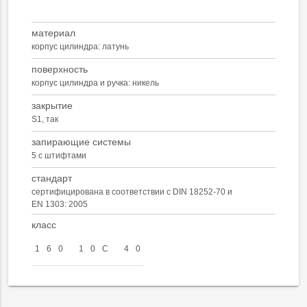
материал
корпус цилиндра: латунь
поверхность
корпус цилиндра и ручка: никель
закрытие
S1, так
запирающие системы
5 с штифтами
стандарт
сертифицирована в соответствии с DIN 18252-70 и
EN 1303: 2005
класс
1
6
0
1
0
С
4
0