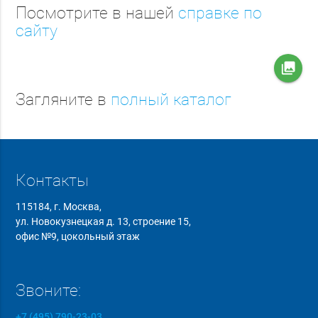
Посмотрите в нашей
справке по
сайту
collections
Загляните в
полный каталог
Контакты
115184, г. Москва,
ул. Новокузнецкая д. 13, строение 15,
офис №9, цокольный этаж
Звоните:
+7 (495) 790-23-03