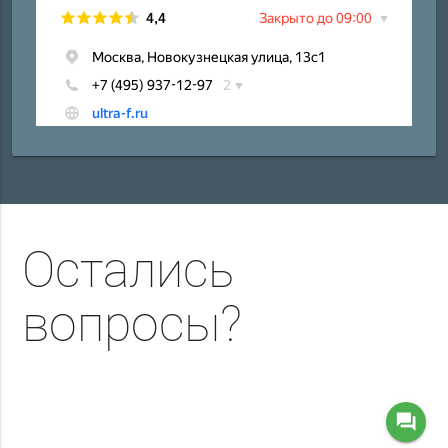
Остались
вопросы?
question_answer