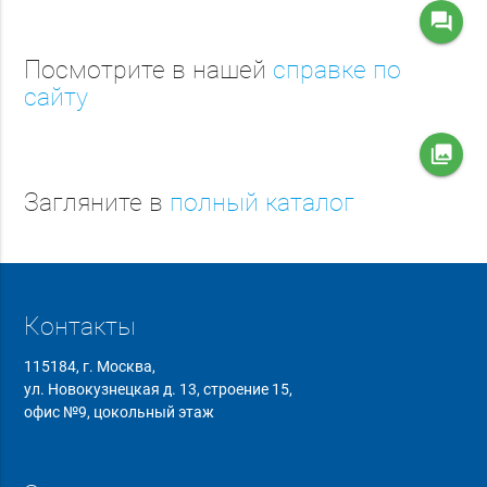
question_answer
Посмотрите в нашей
справке по
сайту
collections
Загляните в
полный каталог
Контакты
115184, г. Москва,
ул. Новокузнецкая д. 13, строение 15,
офис №9, цокольный этаж