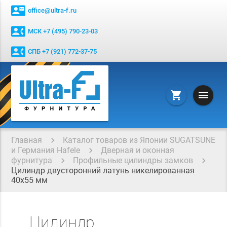
contact_mail
office@ultra-f.ru
contact_phone
МСК +7 (495) 790-23-03
contact_phone
СПБ +7 (921) 772-37-75
menu
shopping_cart
Главная
Каталог товаров из Японии SUGATSUNE
и Германия Hafele
Дверная и оконная
фурнитура
Профильные цилиндры замков
Цилиндр двусторонний латунь никелированная
40x55 мм
Цилиндр