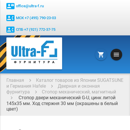
contact_mail
office@ultra-f.ru
contact_phone
МСК +7 (495) 790-23-03
contact_phone
СПБ +7 (921) 772-37-75
menu
shopping_cart
Главная
Каталог товаров из Японии SUGATSUNE
и Германия Hafele
Дверная и оконная
фурнитура
Стопор механический, магнитный
Стопор двери механический G-U, цинк литой
145х35 мм. Ход стержня 30 мм (окрашены в белый
цвет)