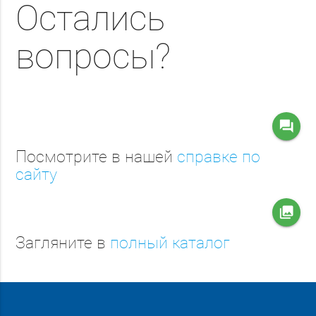
Остались
вопросы?
question_answer
Посмотрите в нашей
справке по
сайту
collections
Загляните в
полный каталог