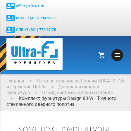
contact_mail
office@ultra-f.ru
contact_phone
МСК +7 (495) 790-23-03
contact_phone
СПБ +7 (921) 772-37-75
menu
shopping_cart
Главная
Каталог товаров из Японии SUGATSUNE
и Германия Hafele
Дверная и оконная
фурнитура
Слайд системы, двери из стекла
Комплект фурнитуры Design 80-W 1T одного
стеклянного дверного полотна
Комплект фурнитуры