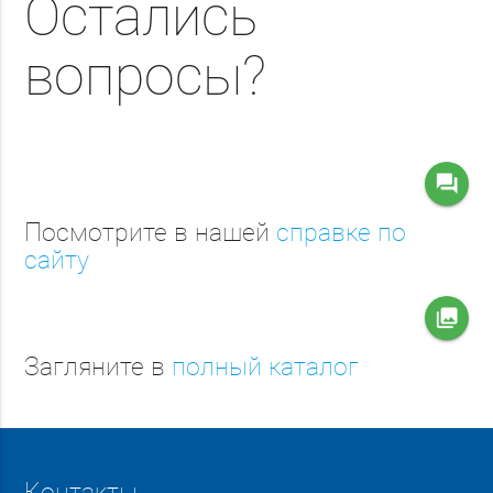
Остались
вопросы?
question_answer
Посмотрите в нашей
справке по
сайту
collections
Загляните в
полный каталог
Контакты