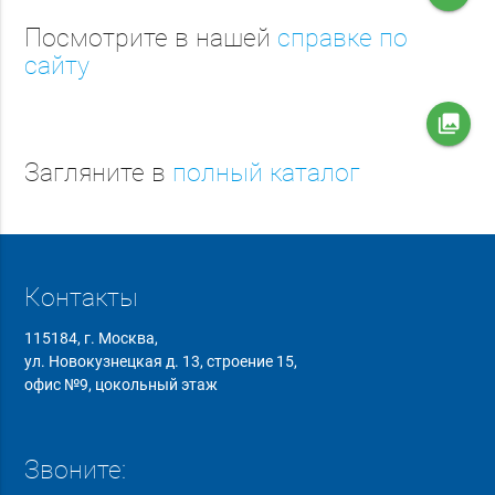
Посмотрите в нашей
справке по
сайту
collections
Загляните в
полный каталог
Контакты
115184, г. Москва,
ул. Новокузнецкая д. 13, строение 15,
офис №9, цокольный этаж
Звоните: