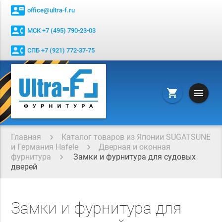
contact_mail
office@ultra-f.ru
contact_phone
МСК +7 (495) 790-23-03
contact_phone
СПБ +7 (921) 772-37-75
menu
shopping_cart
Главная
Каталог товаров из Японии SUGATSUNE
и Германия Hafele
Дверная и оконная
фурнитура
Замки и фурнитура для судовых
дверей
Замки и фурнитура для