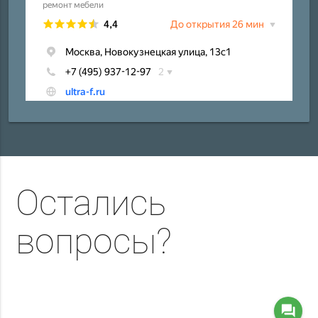
Остались
вопросы?
question_answer