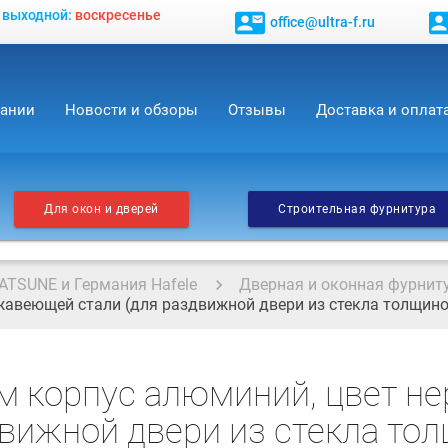
, выходной:
воскресенье
contact_mail
contact_
office@ultra-f.ru
пании
Новости и обзоры
Отзывы
Доставка и оплат
Для окон и дверей
Строительная фурнитура
ATSUNE и Германия Hafele
Дверная и оконная фурнит
жавеющей стали (для раздвижной двери из стекла толщиной
мм корпус алюминий, цвет 
движной двери из стекла тол