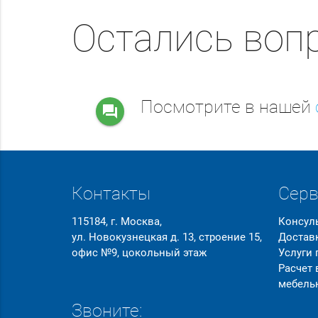
Остались воп
Посмотрите в нашей
question_answer
Контакты
Сер
115184, г. Москва,
Консул
ул. Новокузнецкая д. 13, строение 15,
Достав
офис №9, цокольный этаж
Услуги
Расчет
мебель
Звоните: