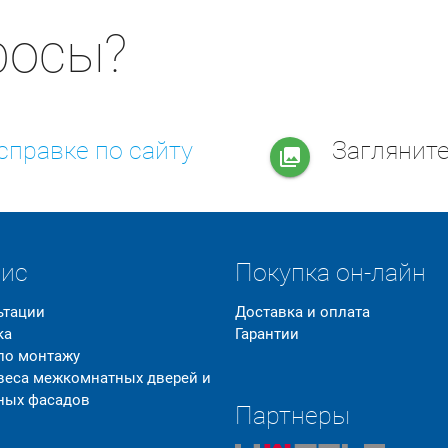
росы?
справке по сайту
Заглянит
collections
вис
Покупка он-лайн
ьтации
Доставка и оплата
ка
Гарантии
 по монтажу
 веса межкомнатных дверей и
ных фасадов
Партнеры