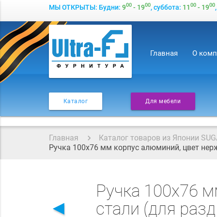
00
00
00
00
МЫ ОТКРЫТЫ: Будни:
9
- 19
, суббота:
11
- 19
Главная
О ком
Каталог
Для мебели
Главная
Каталог товаров из Японии SUG
Ручка 100х76 мм корпус алюминий, цвет нер
Ручка 100х76 
◄
стали (для раз