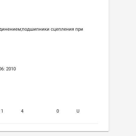
динением;
подшипники сцепления при
6: 2010
1
4
0
U