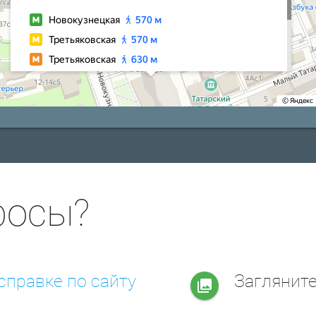
росы?
справке по сайту
Заглянит
collections