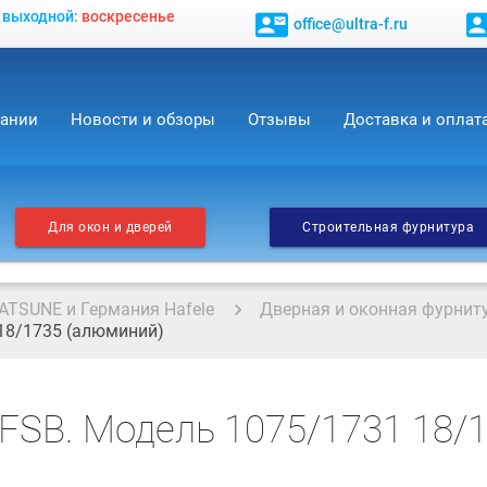
, выходной:
воскресенье
contact_mail
contact_
office@ultra-f.ru
пании
Новости и обзоры
Отзывы
Доставка и оплат
Для окон и дверей
Строительная фурнитура
ATSUNE и Германия Hafele
Дверная и оконная фурнит
18/1735 (алюминий)
FSB. Модель 1075/1731 18/