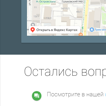
Остались воп
Посмотрите в нашей
question_answer