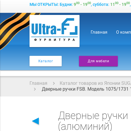
00
00
00
00
МЫ ОТКРЫТЫ: Будни:
9
- 19
, суббота:
11
- 19
Главная
О ком
Каталог
Для мебели
Главная
Каталог товаров из Японии SUG
Дверные ручки FSB. Модель 1075/1731 
Дверные ручки 
◄
(алюминий)