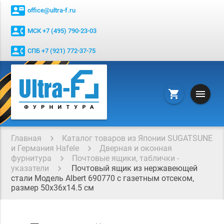
contact_mail
office@ultra-f.ru
contact_phone
МСК +7 (495) 790-23-03
contact_phone
СПБ +7 (921) 772-37-75
menu
shopping_cart
Главная
Каталог товаров из Японии SUGATSUNE
и Германия Hafele
Дверная и оконная
фурнитура
Почтовые ящики, таблички -
указатели
Почтовый ящик из нержавеющей
стали Модель Albert 690770 с газетным отсеком,
размер 50х36х14.5 см