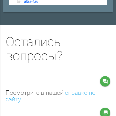
Остались
вопросы?
question_answer
Посмотрите в нашей
справке по
сайту
collections