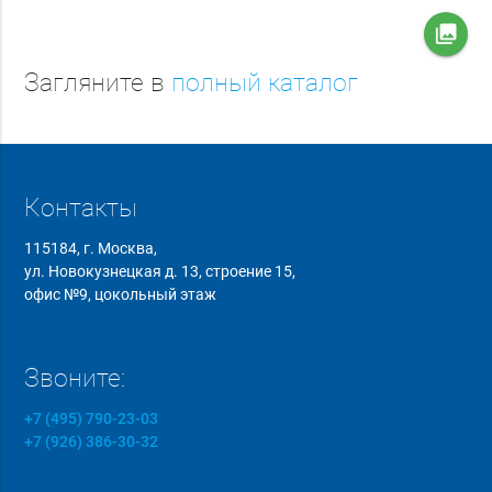
collections
Загляните в
полный каталог
Контакты
115184, г. Москва,
ул. Новокузнецкая д. 13, строение 15,
офис №9, цокольный этаж
Звоните:
+7 (495) 790-23-03
+7 (926) 386-30-32