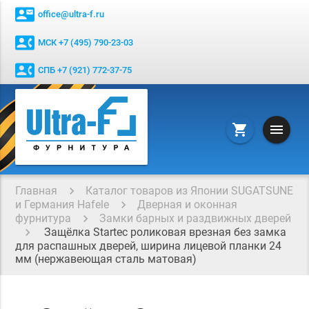
contact_mail
office@ultra-f.ru
contact_phone
МСК +7 (495) 790-23-03
contact_phone
СПБ +7 (921) 772-37-75
menu
shopping_cart
Главная
Каталог товаров из Японии SUGATSUNE
и Германия Hafele
Дверная и оконная
фурнитура
Замки барных и раздвижных дверей
Защёлка Startec роликовая врезная без замка
для распашных дверей, ширина лицевой планки 24
мм (нержавеющая сталь матовая)