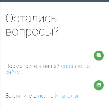
Остались
вопросы?
question_answer
Посмотрите в нашей
справке по
сайту
collections
Загляните в
полный каталог