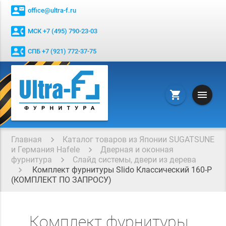
contact_mail
office@ultra-f.ru
contact_phone
МСК +7 (495) 790-23-03
contact_phone
СПБ +7 (921) 772-37-75
menu
shopping_cart
Главная
Каталог товаров из Японии SUGATSUNE
и Германия Hafele
Дверная и оконная
фурнитура
Слайд системы, двери из дерева
Комплект фурнитуры Slido Классический 160-P
(КОМПЛЕКТ ПО ЗАПРОСУ)
Комплект фурнитуры