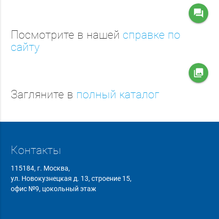
question_answer
Посмотрите в нашей
справке по
сайту
collections
Загляните в
полный каталог
Контакты
115184, г. Москва,
ул. Новокузнецкая д. 13, строение 15,
офис №9, цокольный этаж