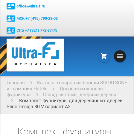
contact_mail
office@ultra-f.ru
contact_phone
МСК +7 (495) 790-23-03
contact_phone
СПБ +7 (921) 772-37-75
menu
shopping_cart
Главная
Каталог товаров из Японии SUGATSUNE
и Германия Hafele
Дверная и оконная
фурнитура
Слайд системы, двери из дерева
Комплект фурнитуры для деревянных дверей
Slido Design 80-V вариант А2
Комплект фурнитуры