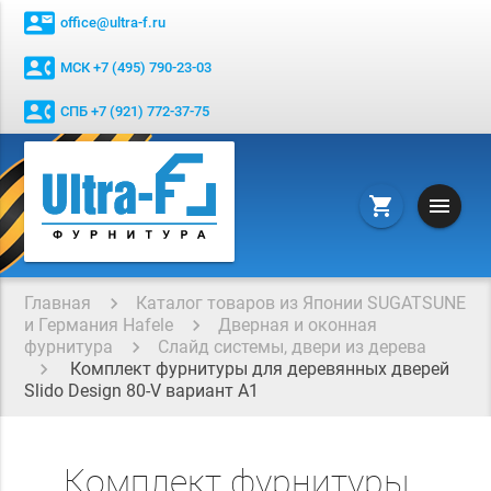
contact_mail
office@ultra-f.ru
contact_phone
МСК +7 (495) 790-23-03
contact_phone
СПБ +7 (921) 772-37-75
menu
shopping_cart
Главная
Каталог товаров из Японии SUGATSUNE
и Германия Hafele
Дверная и оконная
фурнитура
Слайд системы, двери из дерева
Комплект фурнитуры для деревянных дверей
Slido Design 80-V вариант А1
Комплект фурнитуры