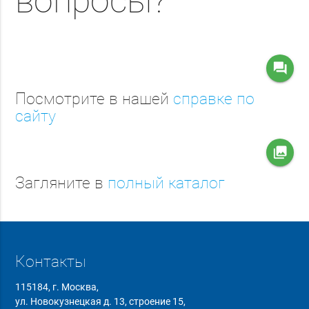
вопросы?
question_answer
Посмотрите в нашей
справке по
сайту
collections
Загляните в
полный каталог
Контакты
115184, г. Москва,
ул. Новокузнецкая д. 13, строение 15,